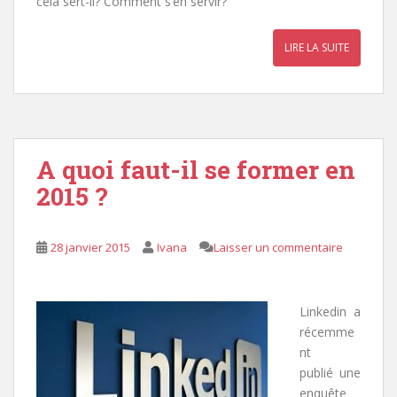
cela sert-il? Comment s’en servir?
LIRE LA SUITE
A quoi faut-il se former en
2015 ?
28 janvier 2015
Ivana
Laisser un commentaire
Linkedin a
récemme
nt
publié une
enquête