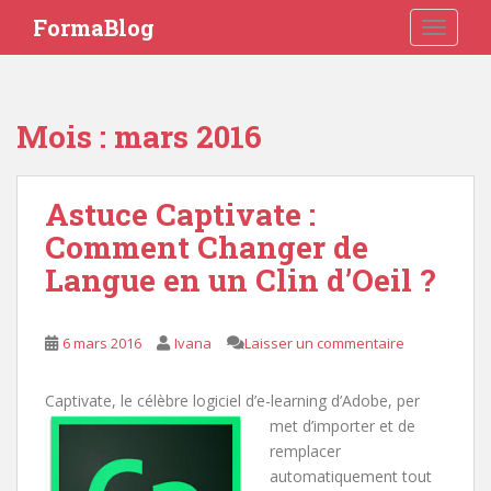
S
FormaBlog
TOGGLE
k
i
p
t
Mois : mars 2016
o
m
a
Astuce Captivate :
i
Comment Changer de
n
c
Langue en un Clin d’Oeil ?
o
n
t
6 mars 2016
Ivana
Laisser un commentaire
e
n
Captivate, le célèbre logiciel d’e-learning d’Adobe, per
t
met d’importer et de
remplacer
automatiquement tout