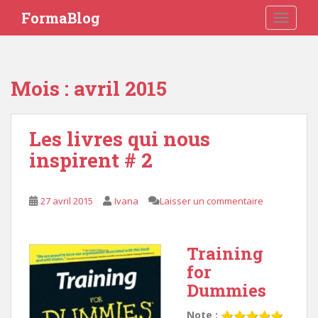
S
FormaBlog
TOGGLE
k
i
p
t
Mois : avril 2015
o
m
a
Les livres qui nous
i
inspirent # 2
n
c
o
27 avril 2015
Ivana
Laisser un commentaire
n
t
e
Training
n
for
t
Dummies
Note :