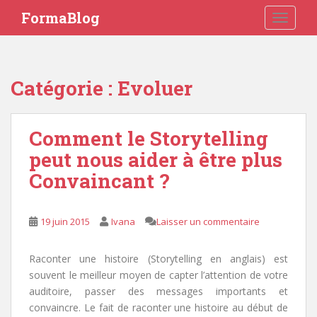
S
FormaBlog
TOGGLE
k
i
p
t
Catégorie : Evoluer
o
m
a
Comment le Storytelling
i
peut nous aider à être plus
n
c
Convaincant ?
o
n
t
19 juin 2015
Ivana
Laisser un commentaire
e
n
Raconter une histoire (Storytelling en anglais) est
t
souvent le meilleur moyen de capter l’attention de votre
auditoire, passer des messages importants et
convaincre. Le fait de raconter une histoire au début de