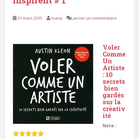
inspirent # 1
31 mars 2015
Ivana
Laisser un commentaire
Voler
Comme
Un
Artiste
: 10
secrets
bien
gardés
sur la
créativ
ité
Note :