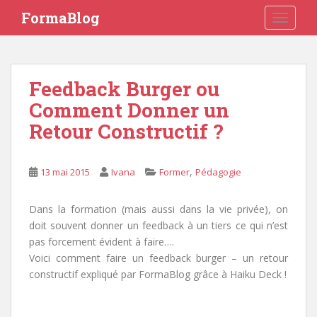
S
FormaBlog
TOGGLE
k
i
p
t
Feedback Burger ou
o
Comment Donner un
m
a
Retour Constructif ?
i
n
c
,
13 mai 2015
Ivana
Former
Pédagogie
o
n
Dans la formation (mais aussi dans la vie privée), on
t
doit souvent donner un feedback à un tiers ce qui n’est
e
pas forcement évident à faire….
n
Voici comment faire un feedback burger – un retour
t
constructif expliqué par FormaBlog grâce à Haiku Deck !