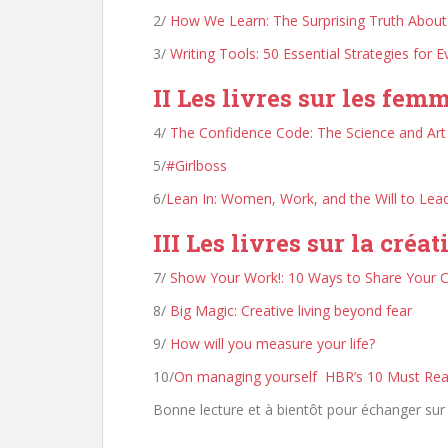
2/
How We Learn: The Surprising Truth Abou
3/
Writing Tools: 50 Essential Strategies for E
II Les livres sur les fem
4/
The Confidence Code: The Science and A
5/
#Girlboss
6/
Lean In: Women, Work, and the Will to Lea
III Les livres sur la créat
7/
Show Your Work!: 10 Ways to Share Your C
8/
Big Magic: Creative living beyond fear
9/
How will you measure your life?
10/
On managing yourself HBR’s
10 Must Rea
Bonne lecture et à bientôt pour échanger sur l