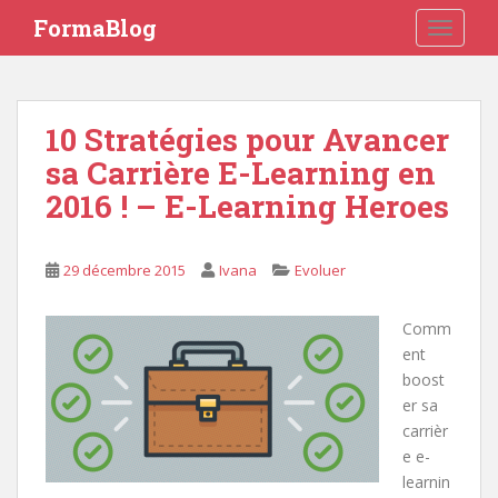
S
FormaBlog
TOGGLE
k
i
p
t
10 Stratégies pour Avancer
o
sa Carrière E-Learning en
m
a
2016 ! – E-Learning Heroes
i
n
c
29 décembre 2015
Ivana
Evoluer
o
n
Comm
t
ent
e
boost
n
er sa
t
carrièr
e e-
learnin