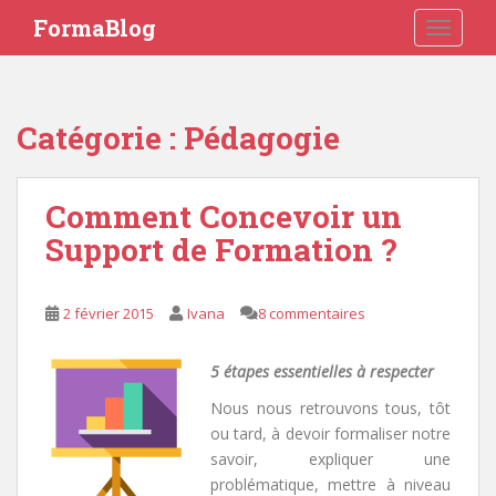
S
FormaBlog
TOGGLE
k
i
p
t
Catégorie : Pédagogie
o
m
a
Comment Concevoir un
i
Support de Formation ?
n
c
o
2 février 2015
Ivana
8 commentaires
n
t
e
5 étapes essentielles à respecter
n
Nous nous retrouvons tous, tôt
t
ou tard, à devoir formaliser notre
savoir, expliquer une
problématique, mettre à niveau