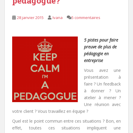
pédagogue?
28 janvier 2015
Ivana
5 commentaires
5 pistes pour faire
preuve de plus de
pédagogie en
entreprise
Vous avez une
présentation à
faire ? Un feedback
à donner ? Un
atelier à mener ?
Une réunion avec
votre client ? Vous travaillez en équipe ?
Quel est le point commun entre ces situations ? Bon, en
effet, toutes ces situations impliquent une