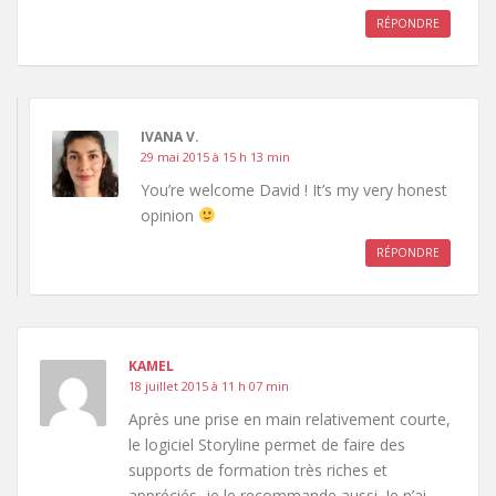
RÉPONDRE
IVANA V.
29 mai 2015 à 15 h 13 min
You’re welcome David ! It’s my very honest
opinion
RÉPONDRE
KAMEL
18 juillet 2015 à 11 h 07 min
Après une prise en main relativement courte,
le logiciel Storyline permet de faire des
supports de formation très riches et
appréciés, je le recommande aussi. Je n’ai