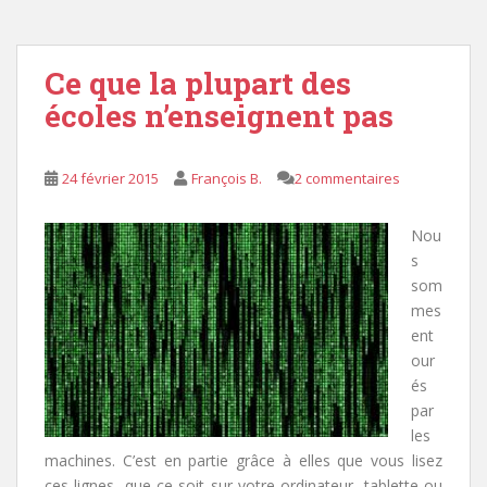
Ce que la plupart des
écoles n’enseignent pas
24 février 2015
François B.
2 commentaires
Nou
s
som
mes
ent
our
és
par
les
machines. C’est en partie grâce à elles que vous lisez
ces lignes, que ce soit sur votre ordinateur, tablette ou