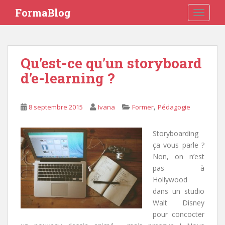
S
FormaBlog
TOGGLE
k
i
p
t
Qu’est-ce qu’un storyboard
o
d’e-learning ?
m
a
i
,
8 septembre 2015
Ivana
Former
Pédagogie
n
c
o
Storyboarding
n
ça vous parle ?
t
Non, on n’est
e
pas à
n
Hollywood
t
dans un studio
Walt Disney
pour concocter