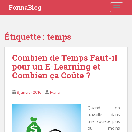
S
FormaBlog
TOGGLE
k
i
p
t
Étiquette : temps
o
m
a
Combien de Temps Faut-il
i
pour un E-Learning et
n
c
Combien ça Coûte ?
o
n
t
8 janvier 2016
Ivana
e
n
Quand on
t
travaille dans
une société plus
ou moins